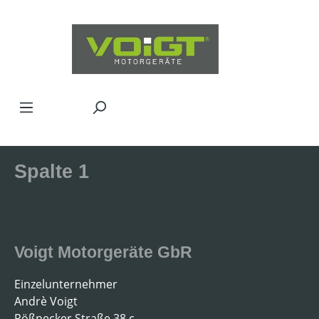
Zum Hauptinhalt springen
Spalte 1
Voigt Motorgeräte GbR
Einzelunternehmer
Andrè Voigt
Pößnecker Straße 38 c