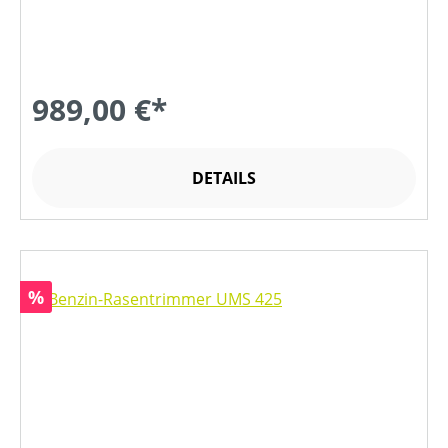
989,00 €*
DETAILS
Rabatt
%