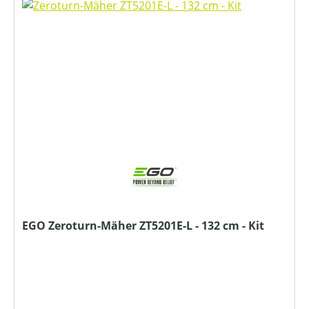
EGO Zeroturn-Mäher ZT5201E-L - 132 cm - Kit