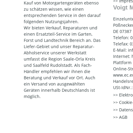
Impre
Kauf von Motorgartengeräten ebenso
Voigt 
zu schätzen wissen, wie einen
entsprechenden Service in den darauf
Einzelunt
folgenden Nutzungsjahren.
Pößnecker
Wir bieten Verkauf, Reparaturen und
DE 07387
einen Ersatzteil-Service im Garten,
Telefon: 
Forst und Landtechnik Bereich an. Das
Telefax: 
Liefer-Gebiet und unser Reparatur-
E-Mail: i
Abholservice unserer Werkstatt
Internet:
umfasst die Region Saale-Orla Kreis
Plattform
und Saalfeld Rudolstadt. Als Fach-
Online-St
Händler empfehlen wir ihnen die
www.ec.e
Beratung und Verkauf vor Ort. Auch
Handelsre
ein Versand von ausgewählten
USt-IdNr.
Geräten innerhalb Deutschlands ist
Elektr
möglich.
Cookie-
Datens
AGB