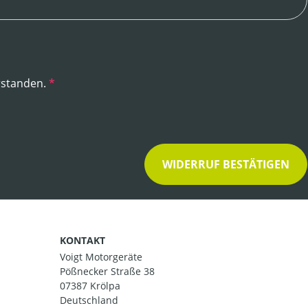
rstanden.
*
WIDERRUF BESTÄTIGEN
KONTAKT
Voigt Motorgeräte
Pößnecker Straße 38
07387 Krölpa
Deutschland