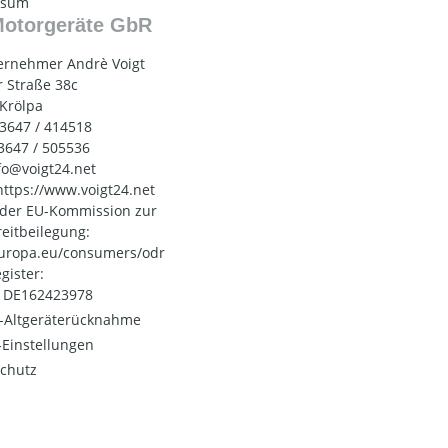
ssum
Motorgeräte GbR
ernehmer Andrè Voigt
 Straße 38c
 Krölpa
03647 / 414518
03647 / 505536
nfo@voigt24.net
 https://www.voigt24.net
 der EU-Kommission zur
reitbeilegung:
uropa.eu/consumers/odr
gister:
: DE162423978
o-Altgeräterücknahme
Einstellungen
chutz