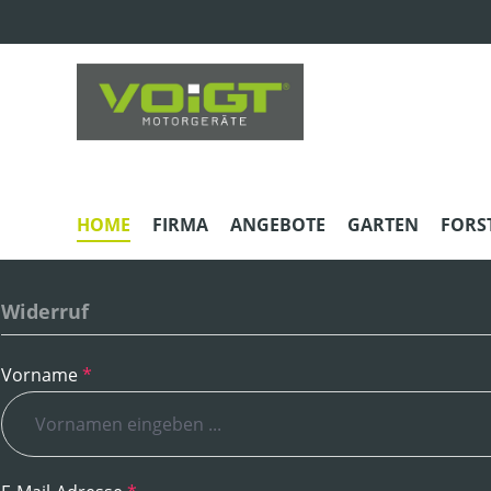
m Hauptinhalt springen
Zur Suche springen
Zur Hauptnavigation springen
HOME
FIRMA
ANGEBOTE
GARTEN
FORS
Widerruf
Vorname
*