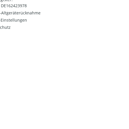
: DE162423978
o-Altgeräterücknahme
Einstellungen
chutz