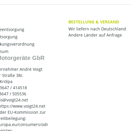
BESTELLUNG & VERSAND
Wir liefern nach Deutschland
ieentsorgung
Andere Länder auf Anfrage
ntsorgung
kungsverordnung
ssum
Motorgeräte GbR
ernehmer Andrè Voigt
 Straße 38c
 Krölpa
03647 / 414518
03647 / 505536
nfo@voigt24.net
 https://www.voigt24.net
 der EU-Kommission zur
reitbeilegung:
uropa.eu/consumers/odr
gister: