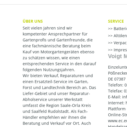
ÜBER UNS
SERVICE
Seit vielen Jahren sind wir
Batter
kompetenter Ansprechpartner für
Altöle
Gartenprofis und Gartenfreunde, die
Verpac
eine fachmännische Beratung beim
Impre
Kauf von Motorgartengeräten ebenso
Voigt 
zu schätzen wissen, wie einen
entsprechenden Service in den darauf
Einzelunt
folgenden Nutzungsjahren.
Pößnecker
Wir bieten Verkauf, Reparaturen und
DE 07387
einen Ersatzteil-Service im Garten,
Telefon: 
Forst und Landtechnik Bereich an. Das
Telefax: 
Liefer-Gebiet und unser Reparatur-
E-Mail: i
Abholservice unserer Werkstatt
Internet:
umfasst die Region Saale-Orla Kreis
Plattform
und Saalfeld Rudolstadt. Als Fach-
Online-St
Händler empfehlen wir ihnen die
www.ec.e
Beratung und Verkauf vor Ort. Auch
Handelsre