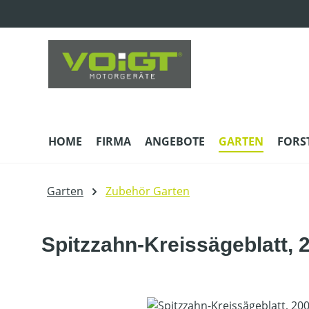
m Hauptinhalt springen
Zur Suche springen
Zur Hauptnavigation springen
HOME
FIRMA
ANGEBOTE
GARTEN
FORS
Garten
Zubehör Garten
Spitzzahn-Kreissägeblatt,
Bildergalerie überspringen