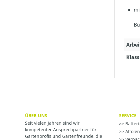
mi
Bü
Arbei
Klass
ÜBER UNS
SERVICE
Seit vielen Jahren sind wir
Batter
kompetenter Ansprechpartner für
Altöle
Gartenprofis und Gartenfreunde, die
Verpac