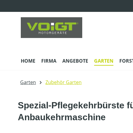
m Hauptinhalt springen
Zur Suche springen
Zur Hauptnavigation springen
HOME
FIRMA
ANGEBOTE
GARTEN
FORS
Garten
Zubehör Garten
Spezial-Pflegekehrbürste 
Anbaukehrmaschine