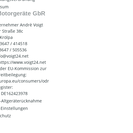
ssum
Motorgeräte GbR
ernehmer Andrè Voigt
 Straße 38c
 Krölpa
03647 / 414518
03647 / 505536
nfo@voigt24.net
 https://www.voigt24.net
 der EU-Kommission zur
reitbeilegung:
uropa.eu/consumers/odr
gister:
: DE162423978
o-Altgeräterücknahme
Einstellungen
chutz