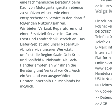
eine fachmännische Beratung beim
Impre
Kauf von Motorgartengeräten ebenso
Voigt 
zu schätzen wissen, wie einen
entsprechenden Service in den darauf
Einzelunt
folgenden Nutzungsjahren.
Pößnecker
Wir bieten Verkauf, Reparaturen und
DE 07387
einen Ersatzteil-Service im Garten,
Telefon: 
Forst und Landtechnik Bereich an. Das
Telefax: 
Liefer-Gebiet und unser Reparatur-
E-Mail: i
Abholservice unserer Werkstatt
Internet:
umfasst die Region Saale-Orla Kreis
Plattform
und Saalfeld Rudolstadt. Als Fach-
Online-St
Händler empfehlen wir ihnen die
www.ec.e
Beratung und Verkauf vor Ort. Auch
Handelsre
ein Versand von ausgewählten
USt-IdNr.
Geräten innerhalb Deutschlands ist
Elektr
möglich.
Cookie-
Datens
AGB