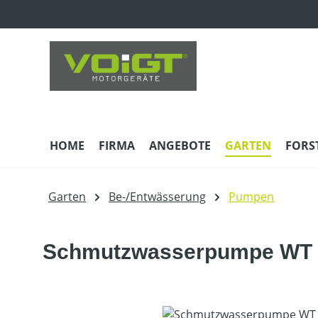
m Hauptinhalt springen
Zur Suche springen
Zur Hauptnavigation springen
HOME
FIRMA
ANGEBOTE
GARTEN
FORS
Garten
Be-/Entwässerung
Pumpen
Schmutzwasserpumpe WT 
Bildergalerie überspringen