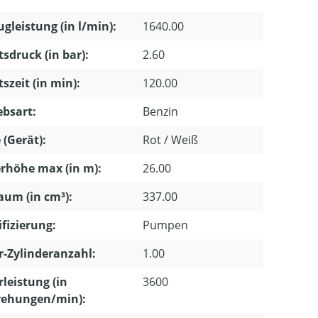
gleistung (in l/min):
1640.00
tsdruck (in bar):
2.60
tszeit (in min):
120.00
ebsart:
Benzin
 (Gerät):
Rot / Weiß
rhöhe max (in m):
26.00
um (in cm³):
337.00
ifizierung:
Pumpen
-Zylinderanzahl:
1.00
leistung (in
3600
ehungen/min):