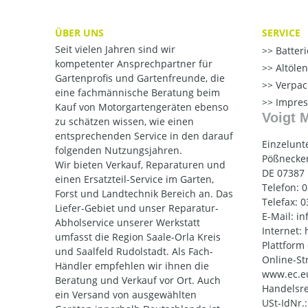
ÜBER UNS
SERVICE
Seit vielen Jahren sind wir
Batter
kompetenter Ansprechpartner für
Altöle
Gartenprofis und Gartenfreunde, die
Verpac
eine fachmännische Beratung beim
Impre
Kauf von Motorgartengeräten ebenso
Voigt 
zu schätzen wissen, wie einen
entsprechenden Service in den darauf
Einzelunt
folgenden Nutzungsjahren.
Pößnecker
Wir bieten Verkauf, Reparaturen und
DE 07387
einen Ersatzteil-Service im Garten,
Telefon: 
Forst und Landtechnik Bereich an. Das
Telefax: 
Liefer-Gebiet und unser Reparatur-
E-Mail: i
Abholservice unserer Werkstatt
Internet:
umfasst die Region Saale-Orla Kreis
Plattform
und Saalfeld Rudolstadt. Als Fach-
Online-St
Händler empfehlen wir ihnen die
www.ec.e
Beratung und Verkauf vor Ort. Auch
Handelsre
ein Versand von ausgewählten
USt-IdNr.