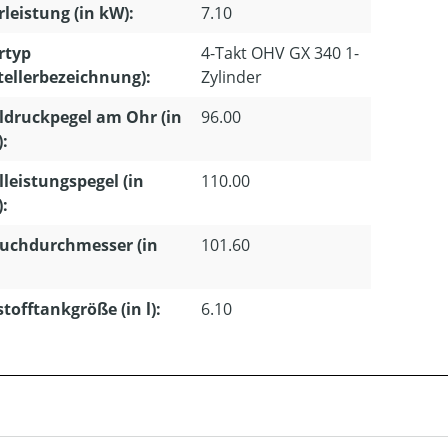
leistung (in kW):
7.10
rtyp
4-Takt OHV GX 340 1-
tellerbezeichnung):
Zylinder
ldruckpegel am Ohr (in
96.00
):
lleistungspegel (in
110.00
):
uchdurchmesser (in
101.60
stofftankgröße (in l):
6.10