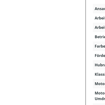
Ansau
Arbei
Arbei
Betri
Farbe
Förde
Hubra
Klass
Motor
Motor
Umdr