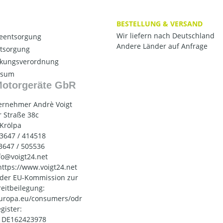
BESTELLUNG & VERSAND
Wir liefern nach Deutschland
ieentsorgung
Andere Länder auf Anfrage
ntsorgung
kungsverordnung
ssum
Motorgeräte GbR
ernehmer Andrè Voigt
 Straße 38c
 Krölpa
03647 / 414518
03647 / 505536
nfo@voigt24.net
 https://www.voigt24.net
 der EU-Kommission zur
reitbeilegung:
uropa.eu/consumers/odr
gister:
: DE162423978