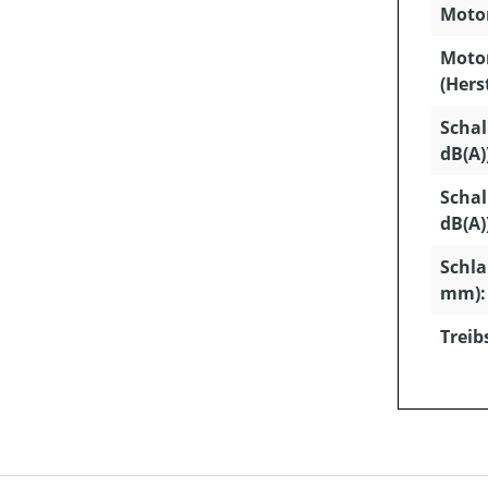
Motor
Moto
(Hers
Schal
dB(A)
Schal
dB(A)
Schla
mm):
Treib