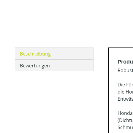
Beschreibung
Produ
Bewertungen
Robust
Die Fö
die Ho
Entwäs
Honda 
(Dicht
Schmut