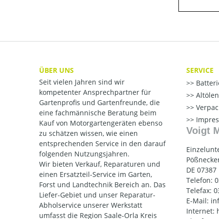
ÜBER UNS
SERVICE
Seit vielen Jahren sind wir
Batter
kompetenter Ansprechpartner für
Altöle
Gartenprofis und Gartenfreunde, die
Verpac
eine fachmännische Beratung beim
Impre
Kauf von Motorgartengeräten ebenso
Voigt 
zu schätzen wissen, wie einen
entsprechenden Service in den darauf
Einzelunt
folgenden Nutzungsjahren.
Pößnecker
Wir bieten Verkauf, Reparaturen und
DE 07387
einen Ersatzteil-Service im Garten,
Telefon: 
Forst und Landtechnik Bereich an. Das
Telefax: 
Liefer-Gebiet und unser Reparatur-
E-Mail: i
Abholservice unserer Werkstatt
Internet:
umfasst die Region Saale-Orla Kreis