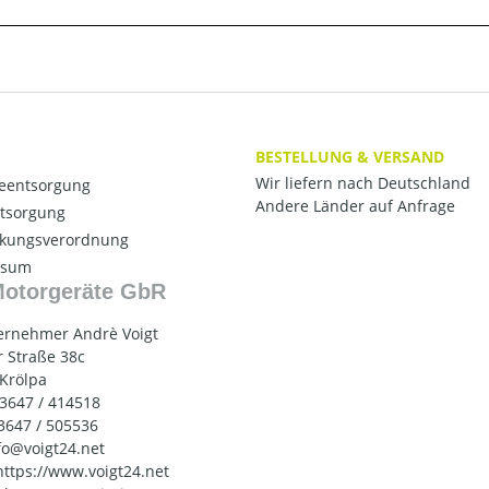
BESTELLUNG & VERSAND
Wir liefern nach Deutschland
ieentsorgung
Andere Länder auf Anfrage
ntsorgung
kungsverordnung
ssum
Motorgeräte GbR
ernehmer Andrè Voigt
 Straße 38c
 Krölpa
03647 / 414518
03647 / 505536
nfo@voigt24.net
 https://www.voigt24.net