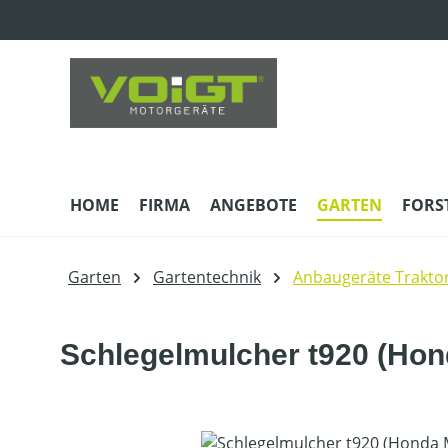
m Hauptinhalt springen
Zur Suche springen
Zur Hauptnavigation springen
HOME
FIRMA
ANGEBOTE
GARTEN
FORS
Garten
Gartentechnik
Anbaugeräte Trakto
Schlegelmulcher t920 (Hon
Bildergalerie überspringen