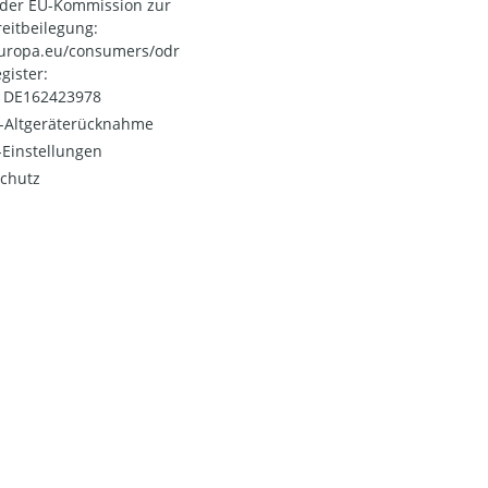
 der EU-Kommission zur
reitbeilegung:
uropa.eu/consumers/odr
gister:
: DE162423978
o-Altgeräterücknahme
Einstellungen
chutz