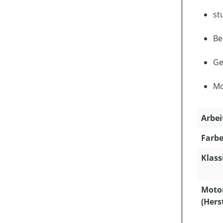
st
Be
Ge
Mo
Arbei
Farbe
Klass
Moto
(Hers