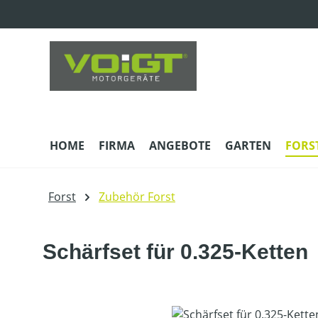
m Hauptinhalt springen
Zur Suche springen
Zur Hauptnavigation springen
HOME
FIRMA
ANGEBOTE
GARTEN
FORS
Forst
Zubehör Forst
Schärfset für 0.325-Ketten
Bildergalerie überspringen