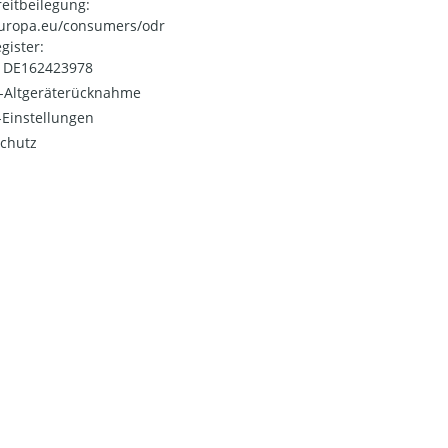
reitbeilegung:
uropa.eu/consumers/odr
gister:
: DE162423978
o-Altgeräterücknahme
Einstellungen
chutz