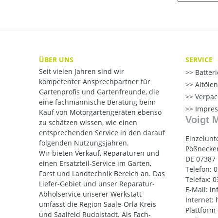
ÜBER UNS
SERVICE
Seit vielen Jahren sind wir
Batter
kompetenter Ansprechpartner für
Altöle
Gartenprofis und Gartenfreunde, die
Verpac
eine fachmännische Beratung beim
Impre
Kauf von Motorgartengeräten ebenso
Voigt 
zu schätzen wissen, wie einen
entsprechenden Service in den darauf
Einzelunt
folgenden Nutzungsjahren.
Pößnecker
Wir bieten Verkauf, Reparaturen und
DE 07387
einen Ersatzteil-Service im Garten,
Telefon: 
Forst und Landtechnik Bereich an. Das
Telefax: 
Liefer-Gebiet und unser Reparatur-
E-Mail: i
Abholservice unserer Werkstatt
Internet:
umfasst die Region Saale-Orla Kreis
Plattform
und Saalfeld Rudolstadt. Als Fach-