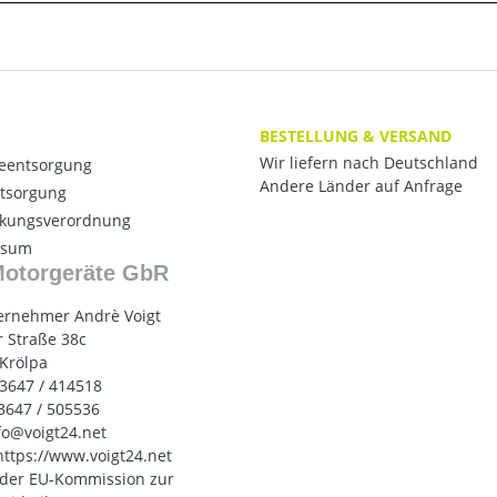
BESTELLUNG & VERSAND
Wir liefern nach Deutschland
ieentsorgung
Andere Länder auf Anfrage
ntsorgung
kungsverordnung
ssum
Motorgeräte GbR
ernehmer Andrè Voigt
 Straße 38c
 Krölpa
03647 / 414518
03647 / 505536
nfo@voigt24.net
 https://www.voigt24.net
 der EU-Kommission zur