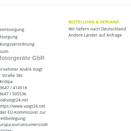
BESTELLUNG & VERSAND
Wir liefern nach Deutschland
ieentsorgung
Andere Länder auf Anfrage
ntsorgung
kungsverordnung
ssum
Motorgeräte GbR
ernehmer Andrè Voigt
 Straße 38c
 Krölpa
03647 / 414518
03647 / 505536
nfo@voigt24.net
 https://www.voigt24.net
 der EU-Kommission zur
reitbeilegung:
uropa.eu/consumers/odr
gister: