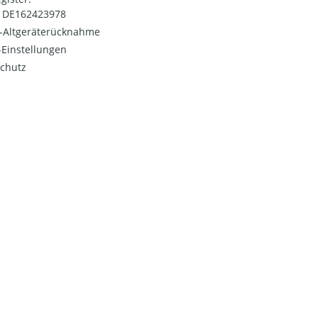
: DE162423978
o-Altgeräterücknahme
Einstellungen
chutz