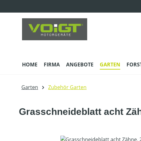
m Hauptinhalt springen
Zur Suche springen
Zur Hauptnavigation springen
HOME
FIRMA
ANGEBOTE
GARTEN
FORS
Garten
Zubehör Garten
Grasschneideblatt acht Zä
Bildergalerie überspringen