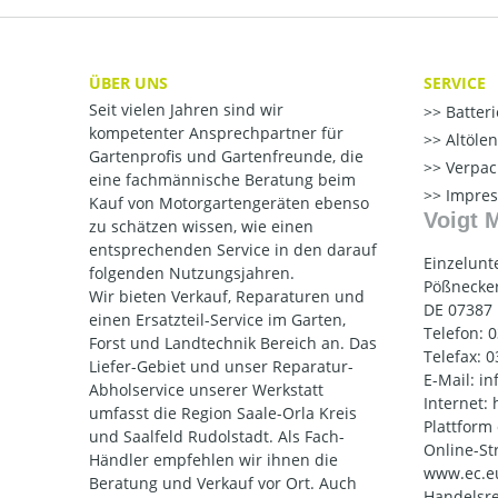
ÜBER UNS
SERVICE
Seit vielen Jahren sind wir
Batter
kompetenter Ansprechpartner für
Altöle
Gartenprofis und Gartenfreunde, die
Verpac
eine fachmännische Beratung beim
Impre
Kauf von Motorgartengeräten ebenso
Voigt 
zu schätzen wissen, wie einen
entsprechenden Service in den darauf
Einzelunt
folgenden Nutzungsjahren.
Pößnecker
Wir bieten Verkauf, Reparaturen und
DE 07387
einen Ersatzteil-Service im Garten,
Telefon: 
Forst und Landtechnik Bereich an. Das
Telefax: 
Liefer-Gebiet und unser Reparatur-
E-Mail: i
Abholservice unserer Werkstatt
Internet:
umfasst die Region Saale-Orla Kreis
Plattform
und Saalfeld Rudolstadt. Als Fach-
Online-St
Händler empfehlen wir ihnen die
www.ec.e
Beratung und Verkauf vor Ort. Auch
Handelsre