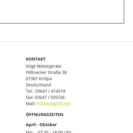
KONTAKT
Voigt Motorgeräte
Pößnecker Straße 38
07387 Krölpa
Deutschland
Tel.:
03647 / 414518
Fax: 03647 / 505536
Mail:
ÖFFNUNGSZEITEN
April - Oktober
Mo:
07:30 - 18:00 Uhr