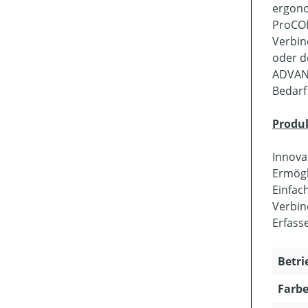
ergono
ProCOM
Verbin
oder d
ADVANC
Bedarf
Produ
Innova
Ermögl
Einfac
Verbin
Erfass
Betri
Farbe