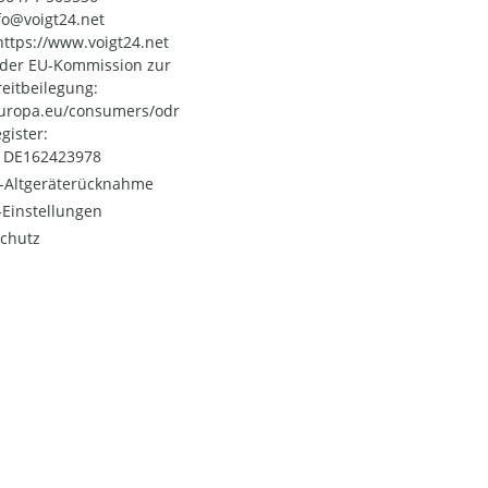
nfo@voigt24.net
 https://www.voigt24.net
 der EU-Kommission zur
reitbeilegung:
uropa.eu/consumers/odr
gister:
: DE162423978
o-Altgeräterücknahme
Einstellungen
chutz