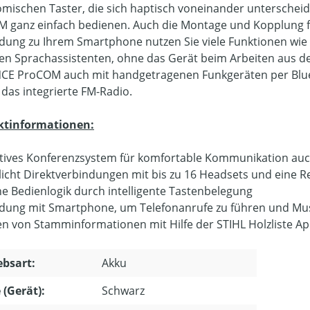
mischen Taster, die sich haptisch voneinander unterschei
 ganz einfach bedienen. Auch die Montage und Kopplung fu
dung zu Ihrem Smartphone nutzen Sie viele Funktionen wie 
en Sprachassistenten, ohne das Gerät beim Arbeiten aus d
E ProCOM auch mit handgetragenen Funkgeräten per Bluet
 das integrierte FM-Radio.
ktinformationen:
tives Konferenzsystem für komfortable Kommunikation au
icht Direktverbindungen mit bis zu 16 Headsets und eine R
he Bedienlogik durch intelligente Tastenbelegung
dung mit Smartphone, um Telefonanrufe zu führen und Mus
en von Stamminformationen mit Hilfe der STIHL Holzliste A
ebsart:
Akku
 (Gerät):
Schwarz