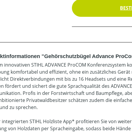
BEST
ktinformationen "Gehörschutzbügel Advance ProC
m innovativen STIHL ADVANCE ProCOM Konferenzsystem kom
ng komfortabel und effizient, ohne ein zusätzliches Gerä
icht Direktverbindungen mit bis zu 16 Headsets und eine Re
en fördert und sichert die gute Sprachqualität des ADVAN
ikation. Profis in der Forstwirtschaft und Baumpflege, ab
bitionierte Privatwaldbesitzer schätzen zudem die einfache B
und zu sprechen.
r integrierten STIHL Holzliste App* profitieren Sie von weite
ung von Holzdaten per Spracheingabe, sodass beide Hände b