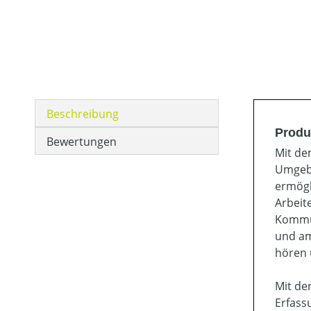
Beschreibung
Produ
Bewertungen
Mit de
Umgebu
ermögl
Arbeit
Kommun
und am
hören 
Mit de
Erfass