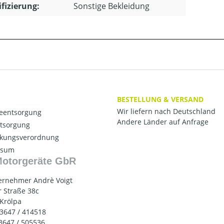
ifizierung:
Sonstige Bekleidung
BESTELLUNG & VERSAND
Wir liefern nach Deutschland
ieentsorgung
Andere Länder auf Anfrage
ntsorgung
kungsverordnung
ssum
Motorgeräte GbR
ernehmer Andrè Voigt
 Straße 38c
 Krölpa
03647 / 414518
03647 / 505536