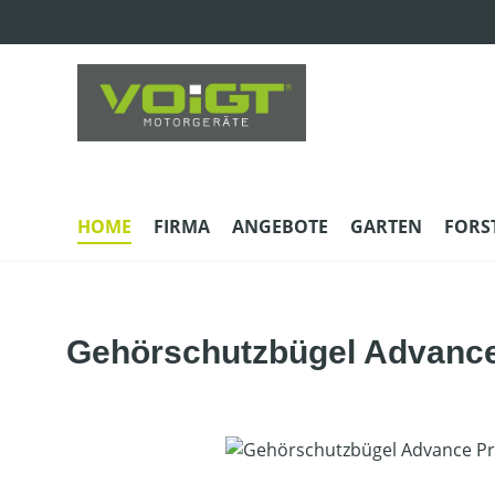
m Hauptinhalt springen
Zur Suche springen
Zur Hauptnavigation springen
HOME
FIRMA
ANGEBOTE
GARTEN
FORS
Gehörschutzbügel Advanc
Bildergalerie überspringen