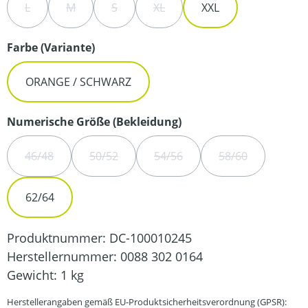
L
M
S
XL
XXL
(DIESE OPTION IST ZURZEIT NICHT VERFÜGBAR.)
(DIESE OPTION IST ZURZEIT NICHT VERFÜGBAR.)
(DIESE OPTION IST ZURZEIT NICHT VERFÜG
(DIESE OPTION IST ZURZEIT NIC
auswählen
Farbe (Variante)
ORANGE / SCHWARZ
auswählen
Numerische Größe (Bekleidung)
46/48
50/52
54/56
58/60
(DIESE OPTION IST ZURZEIT NICHT VERFÜGBAR.)
(DIESE OPTION IST ZURZEIT NICHT VERFÜGBA
(DIESE OPTION IST ZURZEIT N
(DIESE OPTION 
62/64
Produktnummer:
DC-100010245
Herstellernummer:
0088 302 0164
Gewicht:
1 kg
Herstellerangaben gemäß EU-Produktsicherheitsverordnung (GPSR):