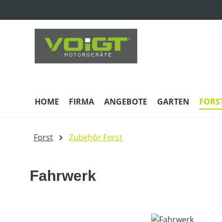
m Hauptinhalt springen
Zur Suche springen
Zur Hauptnavigation springen
HOME
FIRMA
ANGEBOTE
GARTEN
FORS
Forst
Zubehör Forst
Fahrwerk
Bildergalerie überspringen