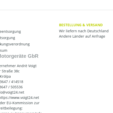
BESTELLUNG & VERSAND
Wir liefern nach Deutschland
ieentsorgung
Andere Länder auf Anfrage
ntsorgung
kungsverordnung
ssum
Motorgeräte GbR
ernehmer Andrè Voigt
 Straße 38c
 Krölpa
03647 / 414518
03647 / 505536
nfo@voigt24.net
 https://www.voigt24.net
 der EU-Kommission zur
reitbeilegung: