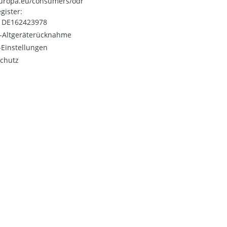
uropa.eu/consumers/odr
gister:
: DE162423978
o-Altgeräterücknahme
Einstellungen
chutz