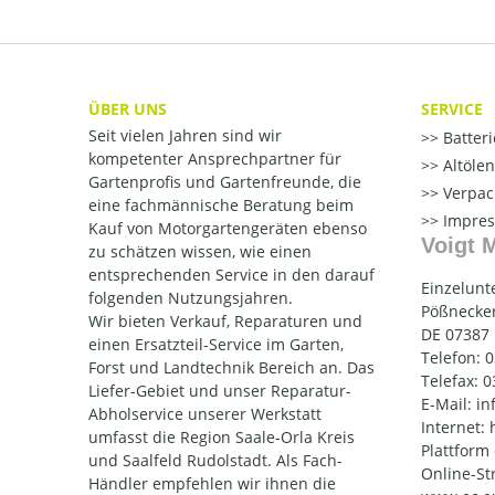
ÜBER UNS
SERVICE
Seit vielen Jahren sind wir
Batter
kompetenter Ansprechpartner für
Altöle
Gartenprofis und Gartenfreunde, die
Verpac
eine fachmännische Beratung beim
Impre
Kauf von Motorgartengeräten ebenso
Voigt 
zu schätzen wissen, wie einen
entsprechenden Service in den darauf
Einzelunt
folgenden Nutzungsjahren.
Pößnecker
Wir bieten Verkauf, Reparaturen und
DE 07387
einen Ersatzteil-Service im Garten,
Telefon: 
Forst und Landtechnik Bereich an. Das
Telefax: 
Liefer-Gebiet und unser Reparatur-
E-Mail: i
Abholservice unserer Werkstatt
Internet:
umfasst die Region Saale-Orla Kreis
Plattform
und Saalfeld Rudolstadt. Als Fach-
Online-St
Händler empfehlen wir ihnen die