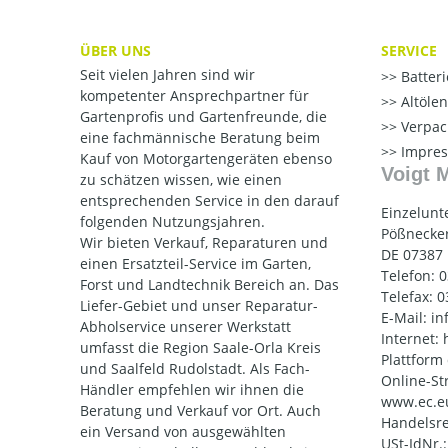
ÜBER UNS
SERVICE
Seit vielen Jahren sind wir
Batter
kompetenter Ansprechpartner für
Altöle
Gartenprofis und Gartenfreunde, die
Verpac
eine fachmännische Beratung beim
Impre
Kauf von Motorgartengeräten ebenso
Voigt 
zu schätzen wissen, wie einen
entsprechenden Service in den darauf
Einzelunt
folgenden Nutzungsjahren.
Pößnecker
Wir bieten Verkauf, Reparaturen und
DE 07387
einen Ersatzteil-Service im Garten,
Telefon: 
Forst und Landtechnik Bereich an. Das
Telefax: 
Liefer-Gebiet und unser Reparatur-
E-Mail: i
Abholservice unserer Werkstatt
Internet:
umfasst die Region Saale-Orla Kreis
Plattform
und Saalfeld Rudolstadt. Als Fach-
Online-St
Händler empfehlen wir ihnen die
www.ec.e
Beratung und Verkauf vor Ort. Auch
Handelsre
ein Versand von ausgewählten
USt-IdNr.