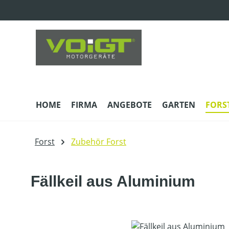
m Hauptinhalt springen
Zur Suche springen
Zur Hauptnavigation springen
HOME
FIRMA
ANGEBOTE
GARTEN
FORS
Forst
Zubehör Forst
Fällkeil aus Aluminium
Bildergalerie überspringen