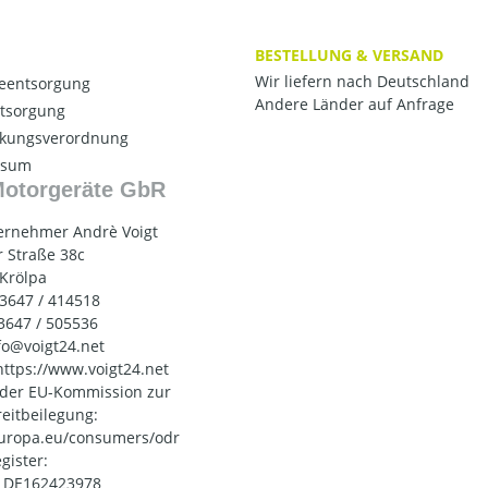
BESTELLUNG & VERSAND
Wir liefern nach Deutschland
ieentsorgung
Andere Länder auf Anfrage
ntsorgung
kungsverordnung
ssum
Motorgeräte GbR
ernehmer Andrè Voigt
 Straße 38c
 Krölpa
03647 / 414518
03647 / 505536
nfo@voigt24.net
 https://www.voigt24.net
 der EU-Kommission zur
reitbeilegung:
uropa.eu/consumers/odr
gister:
: DE162423978