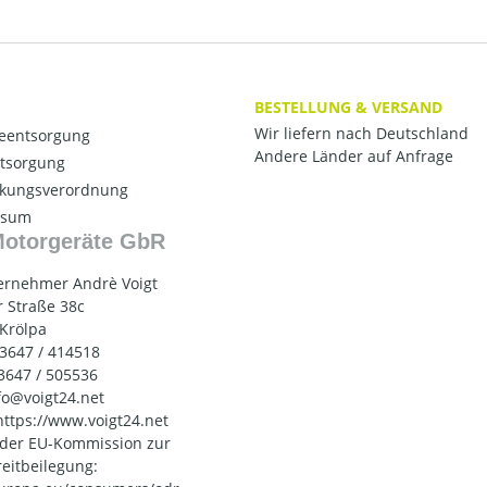
BESTELLUNG & VERSAND
Wir liefern nach Deutschland
ieentsorgung
Andere Länder auf Anfrage
ntsorgung
kungsverordnung
ssum
Motorgeräte GbR
ernehmer Andrè Voigt
 Straße 38c
 Krölpa
03647 / 414518
03647 / 505536
nfo@voigt24.net
 https://www.voigt24.net
 der EU-Kommission zur
reitbeilegung: