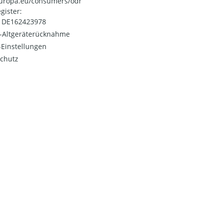
uropa.eu/consumers/odr
gister:
: DE162423978
o-Altgeräterücknahme
Einstellungen
chutz