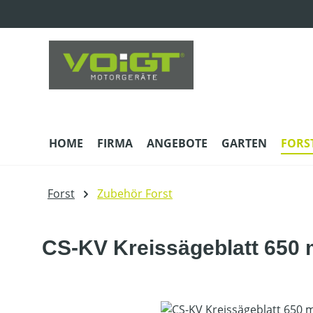
m Hauptinhalt springen
Zur Suche springen
Zur Hauptnavigation springen
HOME
FIRMA
ANGEBOTE
GARTEN
FORS
Forst
Zubehör Forst
CS-KV Kreissägeblatt 650
Bildergalerie überspringen