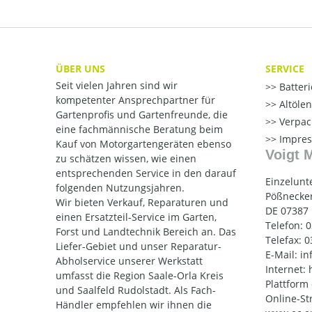
ÜBER UNS
SERVICE
Seit vielen Jahren sind wir
Batter
kompetenter Ansprechpartner für
Altöle
Gartenprofis und Gartenfreunde, die
Verpac
eine fachmännische Beratung beim
Impre
Kauf von Motorgartengeräten ebenso
Voigt 
zu schätzen wissen, wie einen
entsprechenden Service in den darauf
Einzelunt
folgenden Nutzungsjahren.
Pößnecker
Wir bieten Verkauf, Reparaturen und
DE 07387
einen Ersatzteil-Service im Garten,
Telefon: 
Forst und Landtechnik Bereich an. Das
Telefax: 
Liefer-Gebiet und unser Reparatur-
E-Mail: i
Abholservice unserer Werkstatt
Internet:
umfasst die Region Saale-Orla Kreis
Plattform
und Saalfeld Rudolstadt. Als Fach-
Online-St
Händler empfehlen wir ihnen die