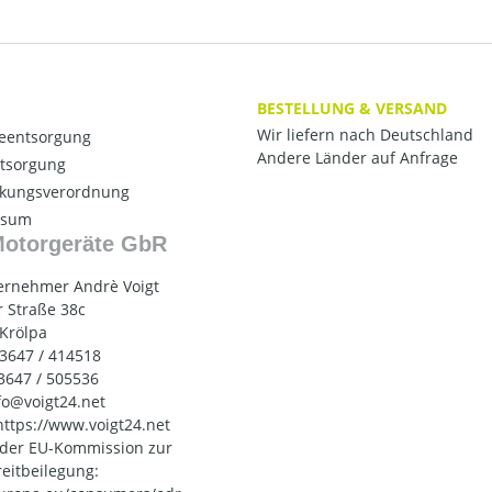
BESTELLUNG & VERSAND
Wir liefern nach Deutschland
ieentsorgung
Andere Länder auf Anfrage
ntsorgung
kungsverordnung
ssum
Motorgeräte GbR
ernehmer Andrè Voigt
 Straße 38c
 Krölpa
03647 / 414518
03647 / 505536
nfo@voigt24.net
 https://www.voigt24.net
 der EU-Kommission zur
reitbeilegung: