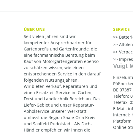
ÜBER UNS
SERVICE
Seit vielen Jahren sind wir
Batter
kompetenter Ansprechpartner für
Altöle
Gartenprofis und Gartenfreunde, die
Verpac
eine fachmännische Beratung beim
Impre
Kauf von Motorgartengeräten ebenso
Voigt 
zu schätzen wissen, wie einen
entsprechenden Service in den darauf
Einzelunt
folgenden Nutzungsjahren.
Pößnecker
Wir bieten Verkauf, Reparaturen und
DE 07387
einen Ersatzteil-Service im Garten,
Telefon: 
Forst und Landtechnik Bereich an. Das
Telefax: 
Liefer-Gebiet und unser Reparatur-
E-Mail: i
Abholservice unserer Werkstatt
Internet:
umfasst die Region Saale-Orla Kreis
Plattform
und Saalfeld Rudolstadt. Als Fach-
Online-St
Händler empfehlen wir ihnen die