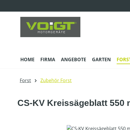
m Hauptinhalt springen
Zur Suche springen
Zur Hauptnavigation springen
HOME
FIRMA
ANGEBOTE
GARTEN
FORS
Forst
Zubehör Forst
CS-KV Kreissägeblatt 550
Bildergalerie überspringen