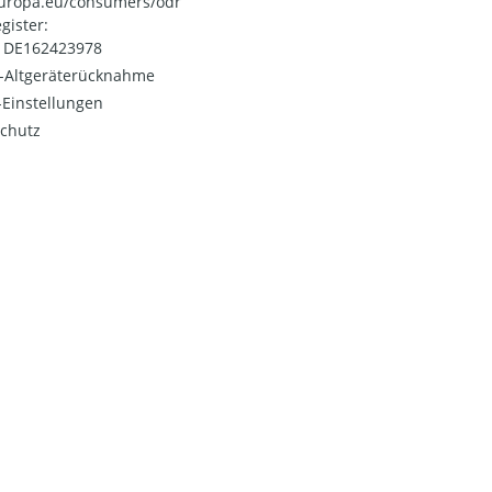
uropa.eu/consumers/odr
gister:
: DE162423978
o-Altgeräterücknahme
Einstellungen
chutz