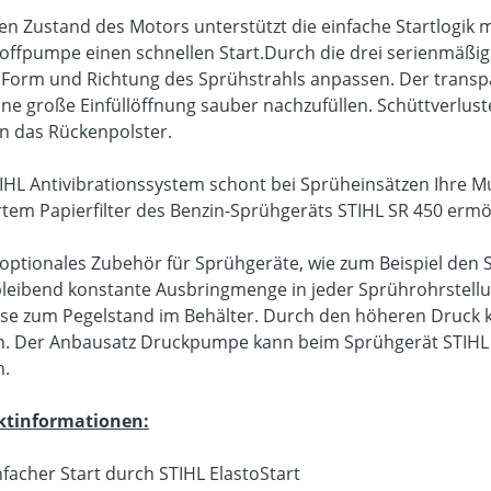
ten Zustand des Motors unterstützt die einfache Startlogik
toffpumpe einen schnellen Start.Durch die drei serienmäßi
e Form und Richtung des Sprühstrahls anpassen. Der transpar
ine große Einfüllöffnung sauber nachzufüllen. Schüttverlu
an das Rückenpolster.
IHL Antivibrationssystem schont bei Sprüheinsätzen Ihre Mu
ertem Papierfilter des Benzin-Sprühgeräts STIHL SR 450 ermög
optionales Zubehör für Sprühgeräte, wie zum Beispiel den 
bleibend konstante Ausbringmenge in jeder Sprührohrste
se zum Pegelstand im Behälter. Durch den höheren Druck 
. Der Anbausatz Druckpumpe kann beim Sprühgerät STIHL SR 
n.
ktinformationen:
nfacher Start durch STIHL ElastoStart