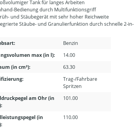
oßvolumiger Tank für langes Arbeiten
nhand-Bedienung durch Multifunktionsgriff
rüh- und Stäubegerät mit sehr hoher Reichweite
tegrierte Stäube- und Granulierfunktion durch schnelle 2-
ebsart:
Benzin
ngsvolumen max (in l):
14.00
um (in cm³):
63.30
ifizierung:
Trag-/Fahrbare
Spritzen
ldruckpegel am Ohr (in
101.00
):
lleistungspegel (in
110.00
):