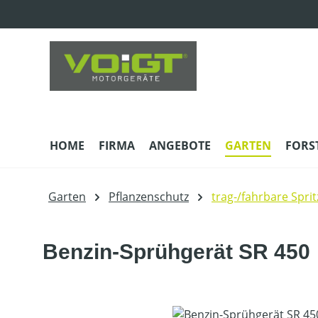
m Hauptinhalt springen
Zur Suche springen
Zur Hauptnavigation springen
HOME
FIRMA
ANGEBOTE
GARTEN
FORS
Garten
Pflanzenschutz
trag-/fahrbare Spri
Benzin-Sprühgerät SR 450
Bildergalerie überspringen