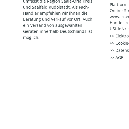
umfasst die Region Saale-Orla Kreis
Plattform
und Saalfeld Rudolstadt. Als Fach-
Online-St
Händler empfehlen wir ihnen die
www.ec.e
Beratung und Verkauf vor Ort. Auch
Handelsre
ein Versand von ausgewählten
USt-IdNr.
Geräten innerhalb Deutschlands ist
Elektr
möglich.
Cookie-
Datens
AGB