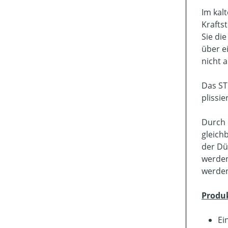
Im kal
Krafts
Sie di
über e
nicht 
Das ST
plissi
Durch 
gleich
der Dü
werden
werde
Produ
Ei