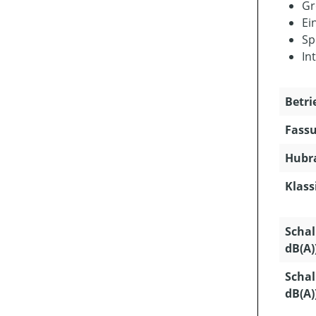
Gr
Ei
Sp
In
Betri
Fassu
Hubra
Klass
Schal
dB(A)
Schal
dB(A)