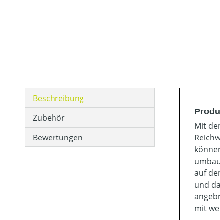
Beschreibung
Produ
Zubehör
Mit de
Bewertungen
Reichw
können
umbaue
auf de
und da
angebr
mit we