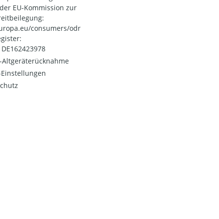
 der EU-Kommission zur
reitbeilegung:
uropa.eu/consumers/odr
gister:
: DE162423978
o-Altgeräterücknahme
Einstellungen
chutz