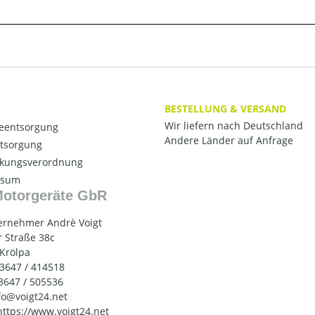
BESTELLUNG & VERSAND
Wir liefern nach Deutschland
ieentsorgung
Andere Länder auf Anfrage
ntsorgung
kungsverordnung
ssum
Motorgeräte GbR
ernehmer Andrè Voigt
 Straße 38c
 Krölpa
03647 / 414518
03647 / 505536
nfo@voigt24.net
 https://www.voigt24.net