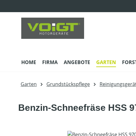
m Hauptinhalt springen
Zur Suche springen
Zur Hauptnavigation springen
HOME
FIRMA
ANGEBOTE
GARTEN
FORS
Garten
Grundstückspflege
Reinigungsgerä
Benzin-Schneefräse HSS 9
Bildergalerie überspringen