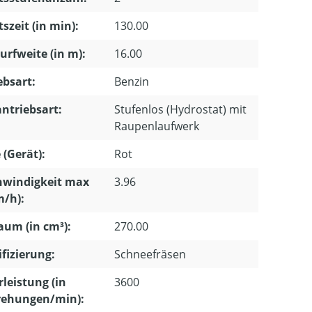
tszeit (in min):
130.00
rfweite (in m):
16.00
ebsart:
Benzin
ntriebsart:
Stufenlos (Hydrostat) mit
Raupenlaufwerk
 (Gerät):
Rot
hwindigkeit max
3.96
m/h):
um (in cm³):
270.00
ifizierung:
Schneefräsen
leistung (in
3600
ehungen/min):