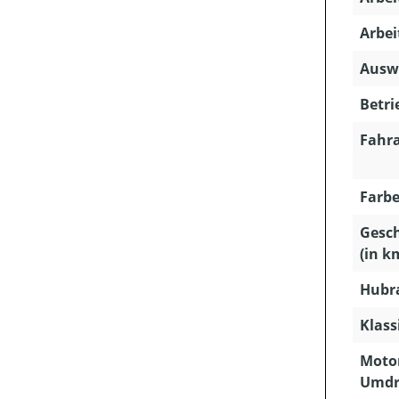
Arbei
Auswu
Betri
Fahra
Farbe
Gesc
(in k
Hubra
Klass
Motor
Umdr