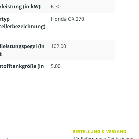
leistung (in kW):
6.30
rtyp
Honda GX 270
tellerbezeichnung)
lleistungspegel (in
102.00
):
stofftankgröße (in
5.00
BESTELLUNG & VERSAND
Wir liefern nach Deutschland