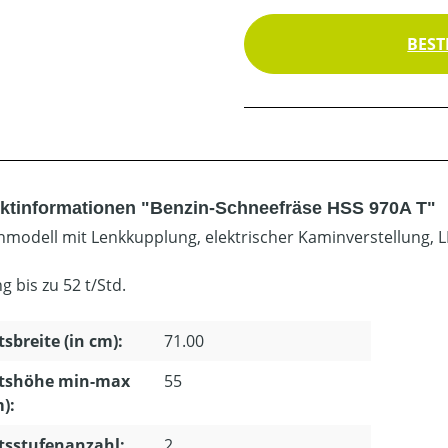
BEST
ktinformationen "Benzin-Schneefräse HSS 970A T"
modell mit Lenkkupplung, elektrischer Kaminverstellung, L
g bis zu 52 t/Std.
tsbreite (in cm):
71.00
itshöhe min-max
55
m):
tsstufenanzahl:
2