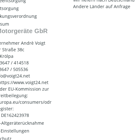
ieentsorgung
Andere Länder auf Anfrage
ntsorgung
kungsverordnung
ssum
Motorgeräte GbR
ernehmer Andrè Voigt
 Straße 38c
 Krölpa
03647 / 414518
03647 / 505536
nfo@voigt24.net
 https://www.voigt24.net
 der EU-Kommission zur
reitbeilegung:
uropa.eu/consumers/odr
gister:
: DE162423978
o-Altgeräterücknahme
Einstellungen
chutz