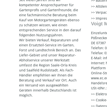
Batter
kompetenter Ansprechpartner für
Altöle
Gartenprofis und Gartenfreunde, die
Verpac
eine fachmännische Beratung beim
Impre
Kauf von Motorgartengeräten ebenso
Voigt 
zu schätzen wissen, wie einen
entsprechenden Service in den darauf
Einzelunt
folgenden Nutzungsjahren.
Pößnecker
Wir bieten Verkauf, Reparaturen und
DE 07387
einen Ersatzteil-Service im Garten,
Telefon: 
Forst und Landtechnik Bereich an. Das
Telefax: 
Liefer-Gebiet und unser Reparatur-
E-Mail: i
Abholservice unserer Werkstatt
Internet:
umfasst die Region Saale-Orla Kreis
Plattform
und Saalfeld Rudolstadt. Als Fach-
Online-St
Händler empfehlen wir ihnen die
www.ec.e
Beratung und Verkauf vor Ort. Auch
Handelsre
ein Versand von ausgewählten
USt-IdNr.
Geräten innerhalb Deutschlands ist
Elektr
möglich.
Cookie-
Datens