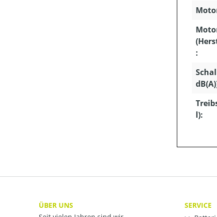
Motor
Moto
(Hers
:
Schal
dB(A)
Treib
l):
ÜBER UNS
SERVICE
Seit vielen Jahren sind wir