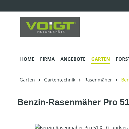
m Hauptinhalt springen
Zur Suche springen
Zur Hauptnavigation springen
HOME
FIRMA
ANGEBOTE
GARTEN
FORS
Garten
Gartentechnik
Rasenmäher
Be
Benzin-Rasenmäher Pro 51
Bildergalerie überspringen