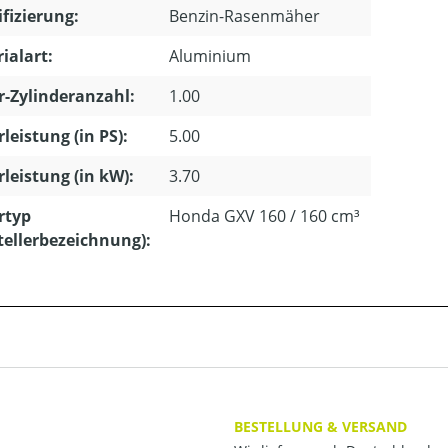
ifizierung:
Benzin-Rasenmäher
ialart:
Aluminium
-Zylinderanzahl:
1.00
leistung (in PS):
5.00
leistung (in kW):
3.70
rtyp
Honda GXV 160 / 160 cm³
tellerbezeichnung):
BESTELLUNG & VERSAND