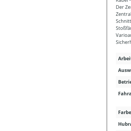
Der Ze
Zentra
Schnit
Stoßfä
Varioa
Sicher
Arbei
Ausw
Betri
Fahra
Farbe
Hubra