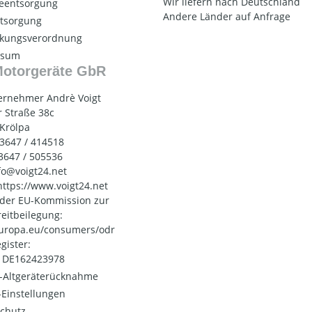
Wir liefern nach Deutschland
ieentsorgung
Andere Länder auf Anfrage
ntsorgung
kungsverordnung
ssum
Motorgeräte GbR
ernehmer Andrè Voigt
 Straße 38c
 Krölpa
03647 / 414518
03647 / 505536
nfo@voigt24.net
 https://www.voigt24.net
 der EU-Kommission zur
reitbeilegung:
uropa.eu/consumers/odr
gister:
: DE162423978
o-Altgeräterücknahme
Einstellungen
chutz