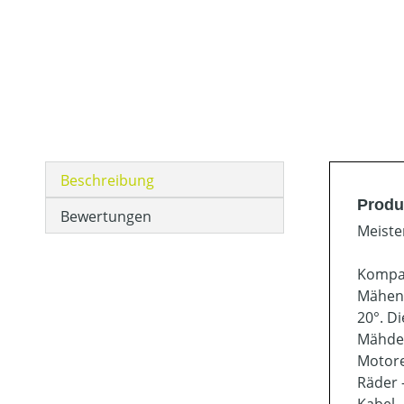
Beschreibung
Produ
Bewertungen
Meiste
Kompak
Mähen 
20°. D
Mähdec
Motore
Räder 
Kabel 