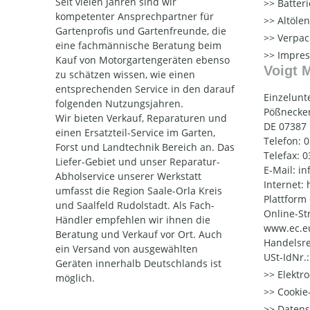
Seit vielen Jahren sind wir
Batter
kompetenter Ansprechpartner für
Altöle
Gartenprofis und Gartenfreunde, die
Verpac
eine fachmännische Beratung beim
Impre
Kauf von Motorgartengeräten ebenso
Voigt 
zu schätzen wissen, wie einen
entsprechenden Service in den darauf
Einzelunt
folgenden Nutzungsjahren.
Pößnecker
Wir bieten Verkauf, Reparaturen und
DE 07387
einen Ersatzteil-Service im Garten,
Telefon: 
Forst und Landtechnik Bereich an. Das
Telefax: 
Liefer-Gebiet und unser Reparatur-
E-Mail: i
Abholservice unserer Werkstatt
Internet:
umfasst die Region Saale-Orla Kreis
Plattform
und Saalfeld Rudolstadt. Als Fach-
Online-St
Händler empfehlen wir ihnen die
www.ec.e
Beratung und Verkauf vor Ort. Auch
Handelsre
ein Versand von ausgewählten
USt-IdNr.
Geräten innerhalb Deutschlands ist
Elektr
möglich.
Cookie-
Datens