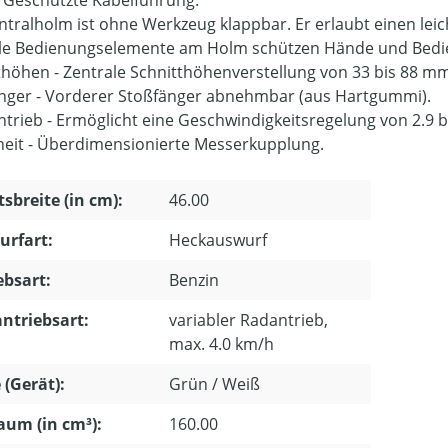
ntralholm ist ohne Werkzeug klappbar. Er erlaubt einen lei
le Bedienungselemente am Holm schützen Hände und Bed
thöhen - Zentrale Schnitthöhenverstellung von 33 bis 88 m
nger - Vorderer Stoßfänger abnehmbar (aus Hartgummi).
ntrieb - Ermöglicht eine Geschwindigkeitsregelung von 2.9 b
heit - Überdimensionierte Messerkupplung.
tsbreite (in cm):
46.00
urfart:
Heckauswurf
ebsart:
Benzin
ntriebsart:
variabler Radantrieb,
max. 4.0 km/h
 (Gerät):
Grün / Weiß
um (in cm³):
160.00