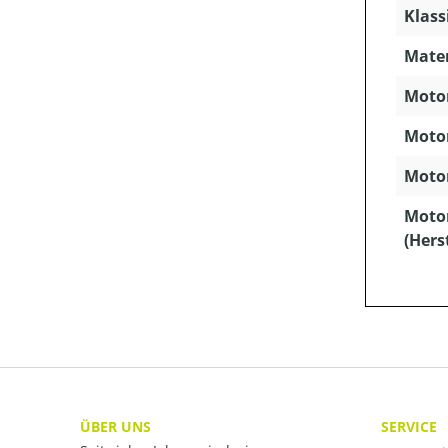
Klass
Mater
Motor
Motor
Motor
Moto
(Hers
ÜBER UNS
SERVICE