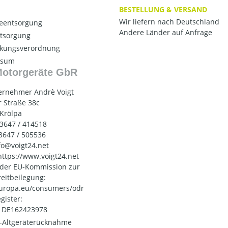
BESTELLUNG & VERSAND
Wir liefern nach Deutschland
ieentsorgung
Andere Länder auf Anfrage
ntsorgung
kungsverordnung
ssum
Motorgeräte GbR
ernehmer Andrè Voigt
 Straße 38c
 Krölpa
03647 / 414518
03647 / 505536
nfo@voigt24.net
 https://www.voigt24.net
 der EU-Kommission zur
reitbeilegung:
uropa.eu/consumers/odr
gister:
: DE162423978
o-Altgeräterücknahme