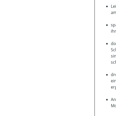
Le
am
sp
ih
do
Sc
si
sc
dr
ei
er
An
Mo