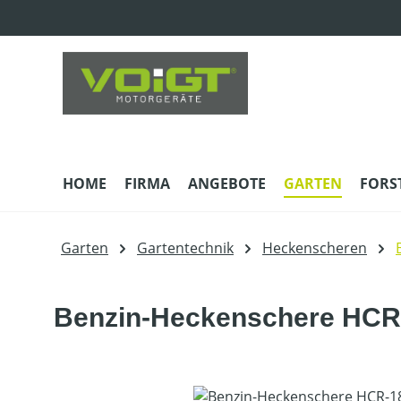
m Hauptinhalt springen
Zur Suche springen
Zur Hauptnavigation springen
HOME
FIRMA
ANGEBOTE
GARTEN
FORS
Garten
Gartentechnik
Heckenscheren
Benzin-Heckenschere HCR
Bildergalerie überspringen