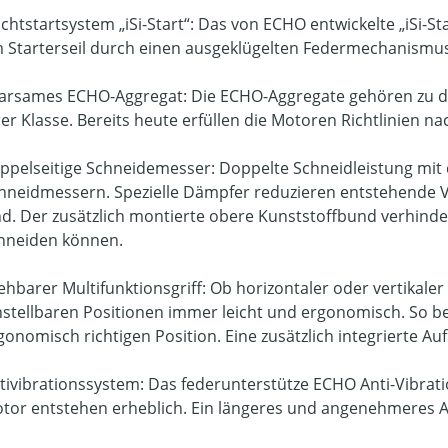
ichtstartsystem „iSi-Start“: Das von ECHO entwickelte „iSi-S
 Starterseil durch einen ausgeklügelten Federmechanismus
arsames ECHO-Aggregat: Die ECHO-Aggregate gehören zu de
rer Klasse. Bereits heute erfüllen die Motoren Richtlinie
ppelseitige Schneidemesser: Doppelte Schneidleistung mit 
hneidmessern. Spezielle Dämpfer reduzieren entstehende Vi
nd. Der zusätzlich montierte obere Kunststoffbund verhinde
hneiden können.
ehbarer Multifunktionsgriff: Ob horizontaler oder vertikaler
nstellbaren Positionen immer leicht und ergonomisch. So be
gonomisch richtigen Position. Eine zusätzlich integrierte A
tivibrationssystem: Das federunterstütze ECHO Anti-Vibrat
tor entstehen erheblich. Ein längeres und angenehmeres Ar