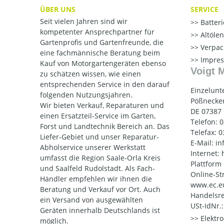
ÜBER UNS
SERVICE
Seit vielen Jahren sind wir
Batter
kompetenter Ansprechpartner für
Altöle
Gartenprofis und Gartenfreunde, die
Verpac
eine fachmännische Beratung beim
Impre
Kauf von Motorgartengeräten ebenso
Voigt 
zu schätzen wissen, wie einen
entsprechenden Service in den darauf
Einzelunt
folgenden Nutzungsjahren.
Pößnecker
Wir bieten Verkauf, Reparaturen und
DE 07387
einen Ersatzteil-Service im Garten,
Telefon: 
Forst und Landtechnik Bereich an. Das
Telefax: 
Liefer-Gebiet und unser Reparatur-
E-Mail: i
Abholservice unserer Werkstatt
Internet:
umfasst die Region Saale-Orla Kreis
Plattform
und Saalfeld Rudolstadt. Als Fach-
Online-St
Händler empfehlen wir ihnen die
www.ec.e
Beratung und Verkauf vor Ort. Auch
Handelsre
ein Versand von ausgewählten
USt-IdNr.
Geräten innerhalb Deutschlands ist
Elektr
möglich.