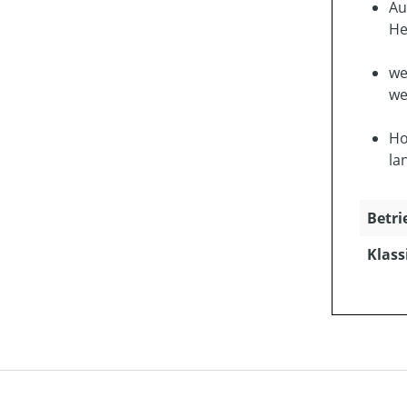
Au
He
we
we
Ho
la
Betri
Klass