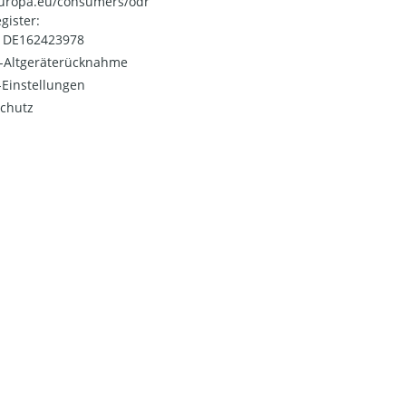
uropa.eu/consumers/odr
gister:
: DE162423978
o-Altgeräterücknahme
Einstellungen
chutz