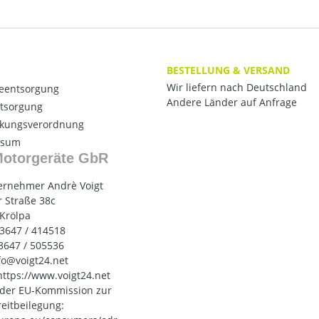
BESTELLUNG & VERSAND
Wir liefern nach Deutschland
ieentsorgung
Andere Länder auf Anfrage
ntsorgung
kungsverordnung
ssum
Motorgeräte GbR
ernehmer Andrè Voigt
 Straße 38c
 Krölpa
03647 / 414518
03647 / 505536
nfo@voigt24.net
 https://www.voigt24.net
 der EU-Kommission zur
reitbeilegung: