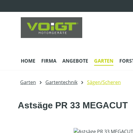
m Hauptinhalt springen
Zur Suche springen
Zur Hauptnavigation springen
HOME
FIRMA
ANGEBOTE
GARTEN
FORS
Garten
Gartentechnik
Sägen/Scheren
Astsäge PR 33 MEGACUT
Bildergalerie überspringen