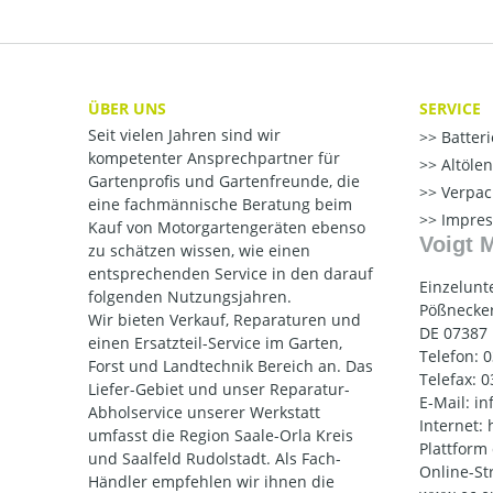
ÜBER UNS
SERVICE
Seit vielen Jahren sind wir
Batter
kompetenter Ansprechpartner für
Altöle
Gartenprofis und Gartenfreunde, die
Verpac
eine fachmännische Beratung beim
Impre
Kauf von Motorgartengeräten ebenso
Voigt 
zu schätzen wissen, wie einen
entsprechenden Service in den darauf
Einzelunt
folgenden Nutzungsjahren.
Pößnecker
Wir bieten Verkauf, Reparaturen und
DE 07387
einen Ersatzteil-Service im Garten,
Telefon: 
Forst und Landtechnik Bereich an. Das
Telefax: 
Liefer-Gebiet und unser Reparatur-
E-Mail: i
Abholservice unserer Werkstatt
Internet:
umfasst die Region Saale-Orla Kreis
Plattform
und Saalfeld Rudolstadt. Als Fach-
Online-St
Händler empfehlen wir ihnen die