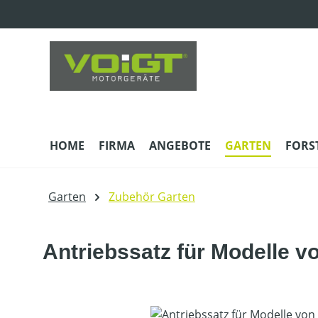
m Hauptinhalt springen
Zur Suche springen
Zur Hauptnavigation springen
HOME
FIRMA
ANGEBOTE
GARTEN
FORS
Garten
Zubehör Garten
Antriebssatz für Modelle v
Bildergalerie überspringen