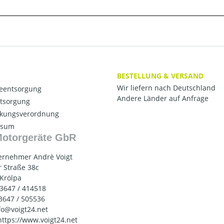
BESTELLUNG & VERSAND
Wir liefern nach Deutschland
ieentsorgung
Andere Länder auf Anfrage
ntsorgung
kungsverordnung
ssum
Motorgeräte GbR
ernehmer Andrè Voigt
 Straße 38c
 Krölpa
03647 / 414518
03647 / 505536
nfo@voigt24.net
 https://www.voigt24.net