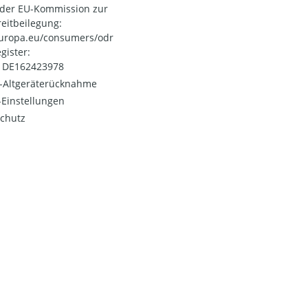
 der EU-Kommission zur
reitbeilegung:
uropa.eu/consumers/odr
gister:
: DE162423978
o-Altgeräterücknahme
Einstellungen
chutz