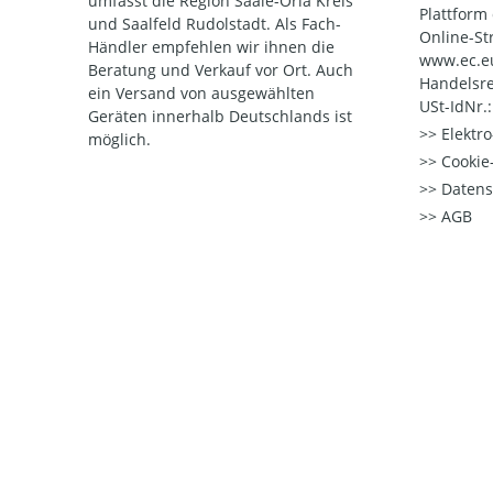
umfasst die Region Saale-Orla Kreis
Plattform
und Saalfeld Rudolstadt. Als Fach-
Online-St
Händler empfehlen wir ihnen die
www.ec.e
Beratung und Verkauf vor Ort. Auch
Handelsre
ein Versand von ausgewählten
USt-IdNr.
Geräten innerhalb Deutschlands ist
Elektr
möglich.
Cookie-
Datens
AGB