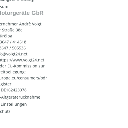
ssum
Motorgeräte GbR
ernehmer Andrè Voigt
 Straße 38c
 Krölpa
03647 / 414518
03647 / 505536
nfo@voigt24.net
 https://www.voigt24.net
 der EU-Kommission zur
reitbeilegung:
uropa.eu/consumers/odr
gister:
: DE162423978
o-Altgeräterücknahme
Einstellungen
chutz