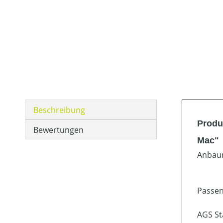
Beschreibung
Produ
Bewertungen
Mac"
Anbaur
Passen
AGS St