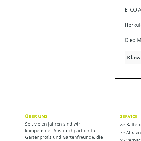
EFCO A
Herkul
Oleo M
Klass
ÜBER UNS
SERVICE
Seit vielen Jahren sind wir
Batter
kompetenter Ansprechpartner für
Altöle
Gartenprofis und Gartenfreunde, die
Verpac