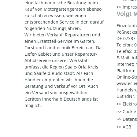
eine fachmännische Beratung beim
Impre
Kauf von Motorgartengeräten ebenso
Voigt 
zu schätzen wissen, wie einen
entsprechenden Service in den darauf
Einzelunt
folgenden Nutzungsjahren.
Pößnecker
Wir bieten Verkauf, Reparaturen und
DE 07387
einen Ersatzteil-Service im Garten,
Telefon: 
Forst und Landtechnik Bereich an. Das
Telefax: 
Liefer-Gebiet und unser Reparatur-
E-Mail: i
Abholservice unserer Werkstatt
Internet:
umfasst die Region Saale-Orla Kreis
Plattform
und Saalfeld Rudolstadt. Als Fach-
Online-St
Händler empfehlen wir ihnen die
www.ec.e
Beratung und Verkauf vor Ort. Auch
Handelsre
ein Versand von ausgewählten
USt-IdNr.
Geräten innerhalb Deutschlands ist
Elektr
möglich.
Cookie-
Datens
AGB