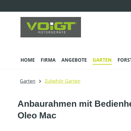
m Hauptinhalt springen
Zur Suche springen
Zur Hauptnavigation springen
HOME
FIRMA
ANGEBOTE
GARTEN
FORS
Garten
Zubehör Garten
Anbaurahmen mit Bedienheb
Oleo Mac